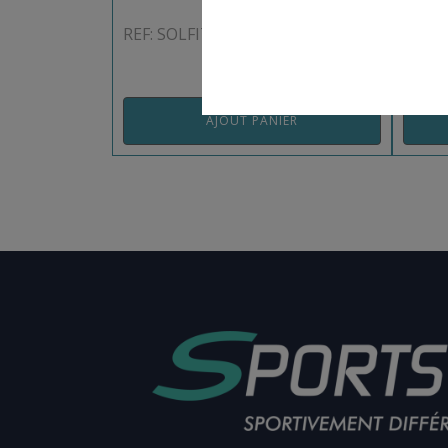
REF: SOLFIT10
REF: F
AJOUT PANIER