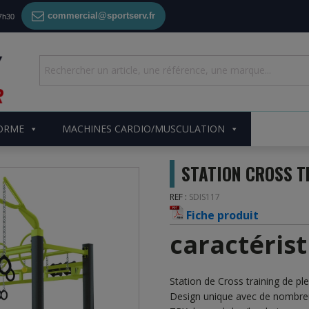
commercial@sportserv.fr
17h30
FORME
MACHINES CARDIO/MUSCULATION
STATION CROSS T
REF :
SDIS117
Fiche produit
caractéris
Station de Cross training de ple
Design unique avec de nombreu