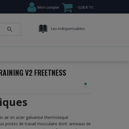
Mon compte
0,00 €
Les indispensables
RAINING V2 FREETNESS
tiques
in air en acier galvanisé thermolaqué.
x postes de travail musculaire dont: anneaux de