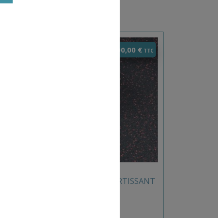
600,00
€
ROULEAU DE SOL AMORTISSANT
NOIR/ROUGE