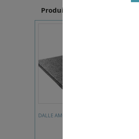
Produits similaires
17,00
€
DALLE AMORTISSANTE 25MM
ANNE
LA PA