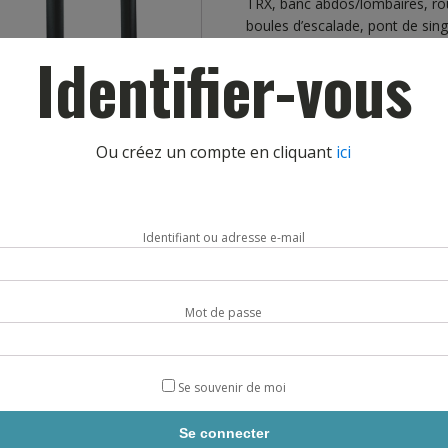
TRX, banc abdos/lombaires, roue
boules d’escalade, pont de sin
Identifier-vous
La station est connectée à une
séances avec un coach en Cross
Accès libre.
Ou créez un compte en cliquant
ici
DIFFICULTÉ
UTILISATION :
plus de 14 postes
Training V2 est ultra-complète.
Identifiant ou adresse e-mail
Elle a déjà séduit de multiples
militaires de l’Armée Française 
Livraison sous 4 semaines
Mot de passe
Se souvenir de moi