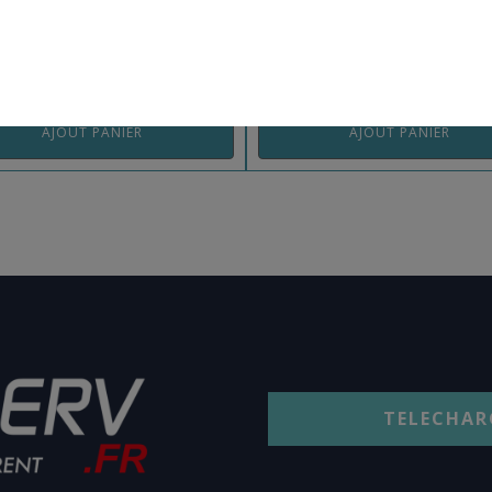
I109
REF: FREETNESS148
AJOUT PANIER
AJOUT PANIER
TELECHAR