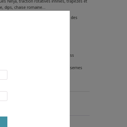
s Ninja, traction rotatives infinies, trapèzes et
ge, dips, chaise romaine…
 application mobile gratuite proposant des
 training !
 musculaires différents, la station Cross
 collectivités mais aussi beaucoup de casernes
!