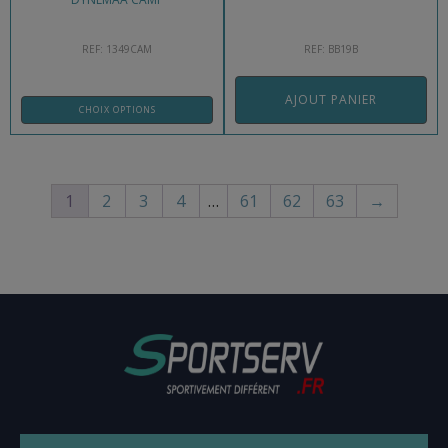
REF: 1349CAM
REF: BB19B
AJOUT PANIER
CHOIX OPTIONS
1
2
3
4
…
61
62
63
→