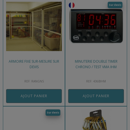
Sur devis
ARMOIRE FIXE SUR-MESURE SUR
MINUTERIE DOUBLE TIMER
DEVIS
CHRONO / TEST VMA IHM
REF: RANGNS
REF: 436BIHM
AJOUT PANIER
AJOUT PANIER
Sur devis