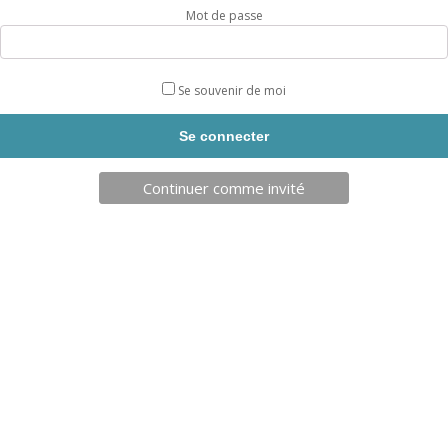
Mot de passe
REPOSE BARRE CROSSFIT
ESPALIER SIMPLE 2.5M
Se souvenir de moi
REF: FIT36
REF: ESPAL1
AJOUT PANIER
AJOUT PANIER
Continuer comme invité
Sur devis
0,00
€
À partir de
ESPALIER DOUBLE 2.50M
BANC SUEDOIS COLLECTIVITE