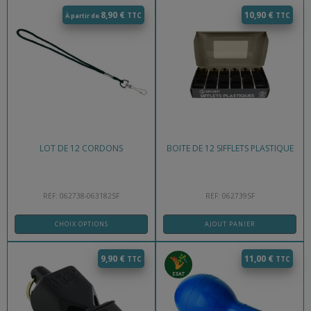
produit
Ce
8,90
€
10,90
€
À partir de
produit
a
plusieurs
variations.
Les
options
peuvent
LOT DE 12 CORDONS
BOITE DE 12 SIFFLETS PLASTIQUE
être
choisies
sur
REF: 062738-063182SF
REF: 062739SF
la
page
CHOIX OPTIONS
AJOUT PANIER
du
produit
9,90
€
11,00
€