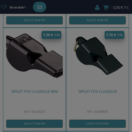
0,00 €
Besoin d'aide ?
REF: 063194SF
REF: 063139SF
AJOUT PANIER
AJOUT PANIER
Ce
7,30
€
7,70
€
produit
a
plusieurs
variations.
Les
options
peuvent
SIFFLET FOX CLASSIQUE MINI
SIFFLET FOX CLASSIQUE
être
choisies
sur
REF: 063366SF
REF: 063088SF
la
page
AJOUT PANIER
CHOIX OPTIONS
du