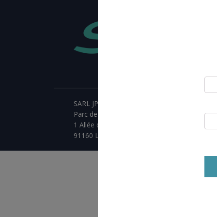
SARL JPCA - SportServ
Parc de l'évènement
1 Allée d'Effiat, BAT A
91160 Longjumeau