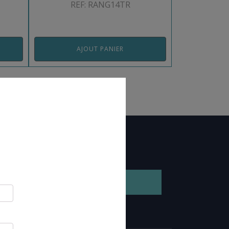
REF: RANG14TR
AJOUT PANIER
GEZ NOTRE BROCHURE