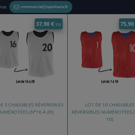
AJOUT PANIER
AJOUT PANIER
commercial@sportserv.fr
17h30
Ce
37,90
€
75,9
it
produit
a
eurs
plusieurs
ions.
variations.
Les
ns
options
nt
peuvent
être
es
choisies
sur
la
E 5 CHASUBLES RÉVERSIBLES
LOT DE 10 CHASUBLES
page
UMÉROTÉES (N°16 À 20)
RÉVERSIBLES NUMÉROTÉES (
du
10)
it
produit