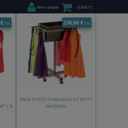
CHOIX OPTIONS
Mon compte
0,00 €
0
€
230,00
€
RACK PORTE-CHASUBLES ET PETIT
N° 1 À
MATÉRIEL