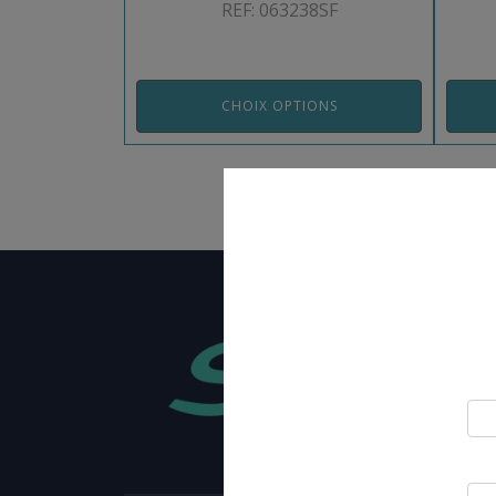
REF: 063238SF
CHOIX OPTIONS