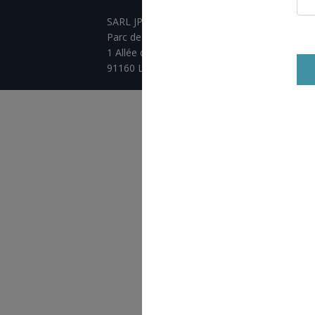
SARL JPCA - SportServ
Parc de l'évènement
1 Allée d'Effiat, BAT A
91160 Longjumeau