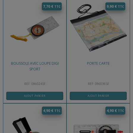
7,70
€
9,90
€
BOUSSOLE AVEC LOUPE DIGI
PORTE CARTE
SPORT
REF: 086024SF
REF: 086036SF
AJOUT PANIER
AJOUT PANIER
4,90
€
4,90
€