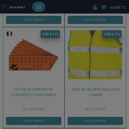
0,00 €
Besoin d'aide ?
REF: 086025SF
REF: 086040SF
AJOUT PANIER
AJOUT PANIER
7,50
€
7,50
€
LOT DE 50 CARTONS DE
GILET DE SÉCURITÉ ADULTE (A
CONTRÔLE CO FAB FRANCE
L’UNITÉ)
REF: 086007BSF
REF: 063453SF
AJOUT PANIER
AJOUT PANIER