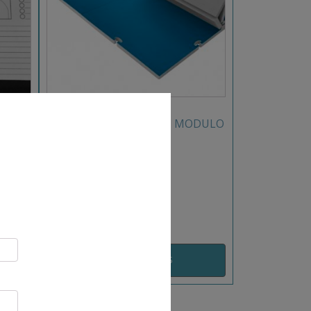
KET
SURFACE D’ÉVOLUTION MODULO
EPS
REF: GYM1
CHOIX OPTIONS