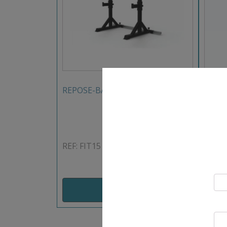
REPOSE-BARRE AJUSTABLE
CAGE
GAMM
REF: FIT15
REF: 
AJOUT PANIER