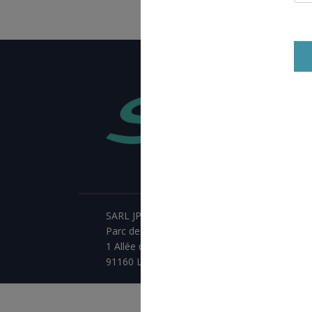
SARL JPCA - SportServ
Parc de l'évènement
1 Allée d'Effiat, BAT A
91160 Longjumeau