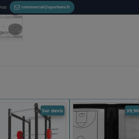
commercial@sportserv.fr
17h30
Sur devis
39,9