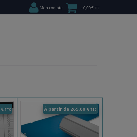
Mon compte
0,00 €
0
€
À partir de
265,00
€