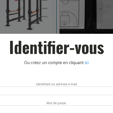
Identifier-vous
 MULTI-FONCTIONS
PRO COACHING BOARD BAS
E PRO 2
Ou créez un compte en cliquant
ici
FIT19
REF: 063448SF
Identifiant ou adresse e-mail
AJOUT PANIER
AJOUT PANIER
Mot de passe