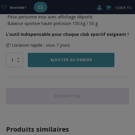
-Pèse-personne professionnel arts martiaux
0,00 €
Besoin d'aide ?
-Balance de pesée spéciale boxe club
-Pèse-personne inox avec affichage déporté
-Balance sportive haute précision 150 kg / 50 g
L’outil indispensable pour chaque club sportif exigeant !
📦 Livraison rapide : sous 7 jours
quantité
AJOUTER AU PANIER
de
PÈSE
PERSONNE
SPÉCIAL
BOXE
ET
DESCRIPTION
ARTS
MARTIAUX
Produits similaires