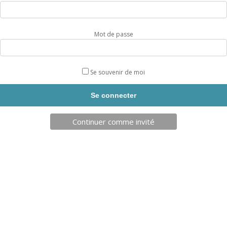
16,00
€
27,50
€
Mot de passe
Se souvenir de moi
Continuer comme invité
FIXATION POUR CORDE À
DALLE AMORTISSANTE 55MM
GRIMPER 22 CM FAB FRANCE*
REF: CROSSFIT112LAD
REF: SOLFIT20
EN RUPTURE DE
STOCK
AJOUT PANIER