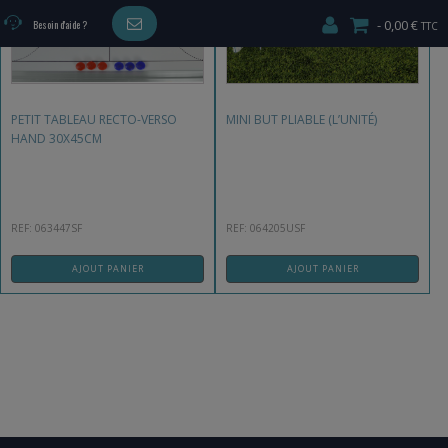
0,00 €
Besoin d'aide ?
PETIT TABLEAU RECTO-VERSO
MINI BUT PLIABLE (L’UNITÉ)
HAND 30X45CM
REF: 063447SF
REF: 064205USF
AJOUT PANIER
AJOUT PANIER