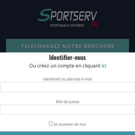
TELECHARGEZ NOTRE BROCHURE
Identifier-vous
Ou créez un compte en cliquant
ici
SARL JPCA - SportServ
Identifiant ou adresse e-mail
Parc de l'évènement
1 Allée d'Effiat, BAT A
91160 Longjumeau
Mot de passe
Nos engagements RSE
Condition générales de vente
Se souvenir de moi
Charte d'engagements