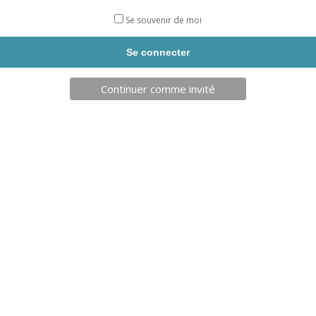
entrepôt ESAT.
Se souvenir de moi
Livraison sous 3 jours.
quantité
AJOUTER AU PANIER
de
Continuer comme invité
KIT
DE
RÉPARATION
VÉLO
10
DESCRIPTION
PIECES
Produits similaires
54,00
€
27,50
€