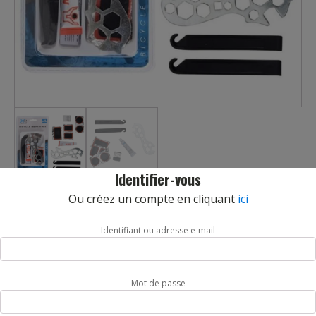
Identifier-vous
Ou créez un compte en cliquant
ici
KIT DE RÉPARATION VÉLO 10 PIECES
REF :
OUT100300
Identifiant ou adresse e-mail
Kit de réparation 10 pièces pour réparer vos pneus
comprenant: 2 démonte-pneus pvc (avec râpe à l’autre
extrémité), 1 râpe métallique, 1 tube de dissolution de 5 gr, 1
Mot de passe
dégonfleur de pneu et 5 rustines (2 rondes et 3 rectangulaires).
Le kit complet. Produits stockés toute l’année dans notre