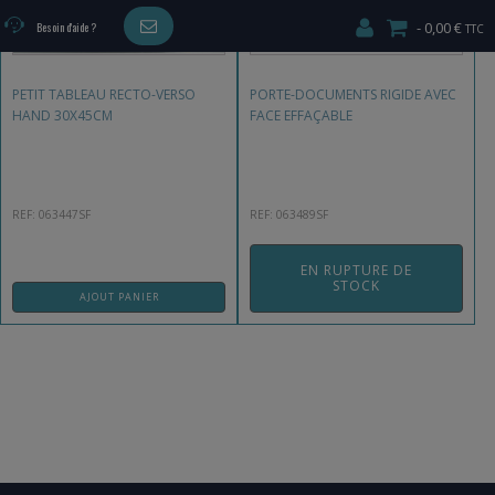
0,00 €
Besoin d'aide ?
PETIT TABLEAU RECTO-VERSO
PORTE-DOCUMENTS RIGIDE AVEC
HAND 30X45CM
FACE EFFAÇABLE
REF: 063447SF
REF: 063489SF
EN RUPTURE DE
STOCK
AJOUT PANIER