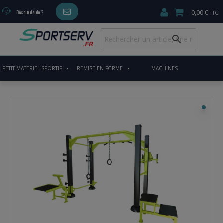
0,00 €
Besoin d'aide ?
PETIT MATERIEL SPORTIF
REMISE EN FORME
MACHINES
CARDIO/MUSCULATION