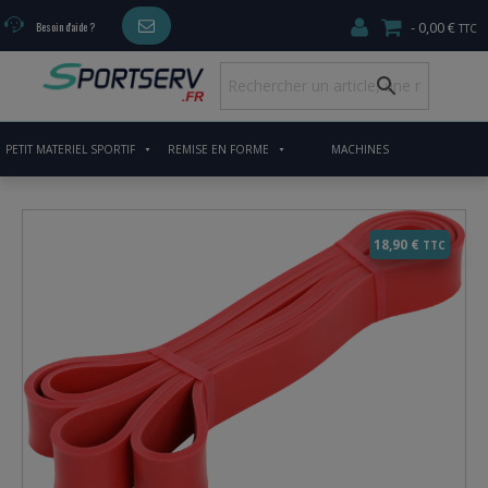
0,00 €
Besoin d'aide ?
PETIT MATERIEL SPORTIF
REMISE EN FORME
MACHINES
CARDIO/MUSCULATION
18,90
€