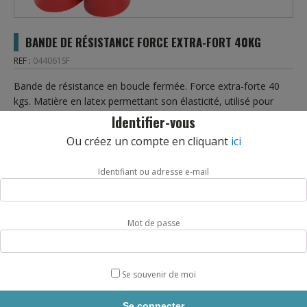
BANDE DE RÉSISTANCE FORCE EXTRA-FORT 40KG
REF :
044061SF
Bande de résistance en boucle fermée. Force extra-forte 40
kgs. Matière en latex permettant son élasticité, utilisé pour
différents exercices de renforcement musculaire. Idéale pour le
Identifier-vous
renforcement musculaire en collectivités et Sapeurs Pompiers.
Ou créez un compte en cliquant
ici
Force variable de 30 à 70 kgs. Longueur 104 cm. Largeur 4.4
cm. Epaisseur 4,5 mm. Coloris Rouge. L’unité.
Identifiant ou adresse e-mail
quantité
AJOUTER AU PANIER
de
Mot de passe
BANDE
DE
RÉSISTANCE
FORCE
Se souvenir de moi
EXTRA-
DESCRIPTION
FORT
40KG