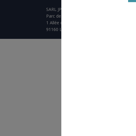
SARL JPCA - SportServ
Parc de l'évènement
1 Allée d'Effiat, BAT A
91160 Longjumeau