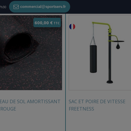
commercial@sportserv.fr
17h30
600,00
€
EAU DE SOL AMORTISSANT
SAC ET POIRE DE VITESSE
/ROUGE
FREETNESS