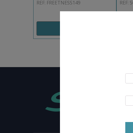
REF: FREETNESS149
REF: 
AJOUT PANIER