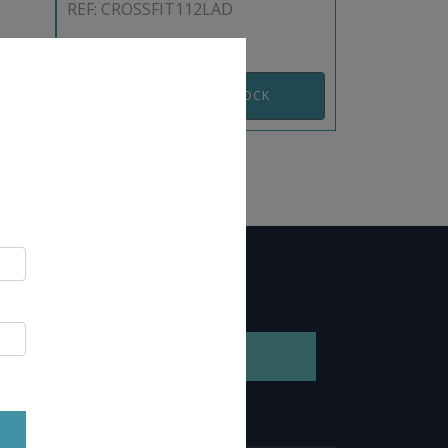
REF: CROSSFIT112LAD
EN RUPTURE DE STOCK
GEZ NOTRE BROCHURE