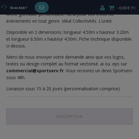
Fiche produit
0,00 €
Besoin d'aide ?
Arche gonflable personnalisé. Idéal pour vos cross ou
évènements en tout genre. Idéal Collectivités. L’unité.
Disponible en 2 dimensions: longueur 4.50m x hauteur 3.20m
et longueur 6.50m x hauteur 4.50m. Fiche technique disponible
ci-dessus.
Merci de nous envoyer votre demande ainsi que vos logos,
textes ou design complet au format vectorisé .ai ou .eps sur
commercial@sportserv.fr
. Vous recevrez un devis Sportserv
sous 48h.
Livraison sous 15 à 20 jours (personnalisation comprise).
DESCRIPTION