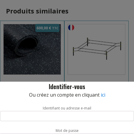
Produits similaires
600,00
€
Identifier-vous
ROULEAU DE SOL AMORTISSANT
RING FREETNESS
NOIR/BLEU
Ou créez un compte en cliquant
ici
Identifiant ou adresse e-mail
REF: SOLFIT27
REF: FREETNESS152
Mot de passe
AJOUT PANIER