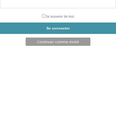
AJOUT PANIER
Se souvenir de moi
27,50
€
Continuer comme invité
DPI 02 FREETNESS
DALLE AMORTISSANTE 55MM
REF: FREETNESS42
REF: SOLFIT20