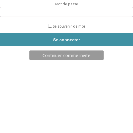
Mot de passe
Se souvenir de moi
TELECHARGEZ NOTRE BROCHURE
Continuer comme invité
SARL JPCA - SportServ
Parc de l'évènement
1 Allée d'Effiat, BAT A
91160 Longjumeau
Nos engagements RSE
Condition générales de vente
Charte d'engagements