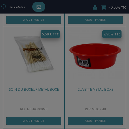
0,00 €
Besoin d'aide ?
REF: MB001MB
REF: MB002MB
AJOUT PANIER
AJOUT PANIER
5,50
€
9,90
€
SOIN DU BOXEUR METAL BOXE
CUVETTE METAL BOXE
REF: MBPRO100MB
REF: MB007MB
AJOUT PANIER
AJOUT PANIER