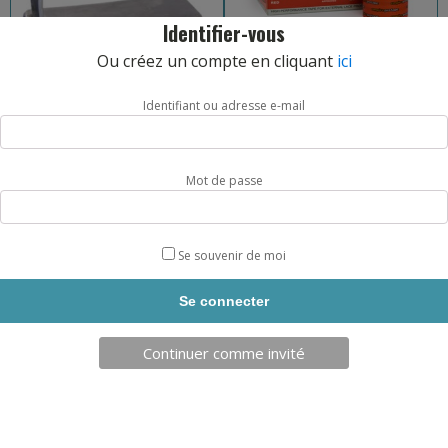
Identifier-vous
Ou créez un compte en cliquant
ici
Identifiant ou adresse e-mail
FER MEDICAL METAL BOXE
TAPE SUR LACETS METAL BOXE
Mot de passe
REF: MB233LMB
REF: MBPRO103MB
AJOUT PANIER
AJOUT PANIER
Se souvenir de moi
25,20
€
58,80
€
Continuer comme invité