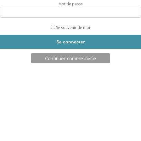
Mot de passe
OBJECTIF
Développer le cardio, muscler les membres
inférieurs, charger son smartphone !
Se souvenir de moi
DIFFICULTÉ
UTILISATION :
Le vélo semi allongé R-Pro est une véritable
machine d’entrainement comparable à n’importe quel produit
de salle.
Continuer comme invité
Retrouvez le confort et tout le nécessaire pour un
entrainement sportif optimal !
Grâce à une étude morphologique approfondie de nos
ingénieurs, chaque utilisateur se sent bien sur les appareils
Freetness R-Pro !
Avec l’écran digital, réglez la difficulté et profitez d’une qualité
de pédalage incomparable !
Livraison sous 4 semaines