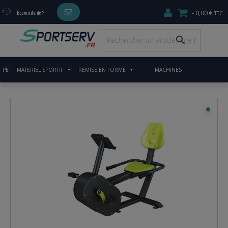
0,00 €
Besoin d'aide ?
PETIT MATERIEL SPORTIF
REMISE EN FORME
MACHINES
CARDIO/MUSCULATION