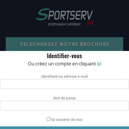
TELECHARGEZ NOTRE BROCHURE
Identifier-vous
Ou créez un compte en cliquant
ici
SARL JPCA - SportServ
Identifiant ou adresse e-mail
Parc de l'évènement
1 Allée d'Effiat, BAT A
91160 Longjumeau
Mot de passe
Nos engagements RSE
Condition générales de vente
Se souvenir de moi
Charte d'engagements