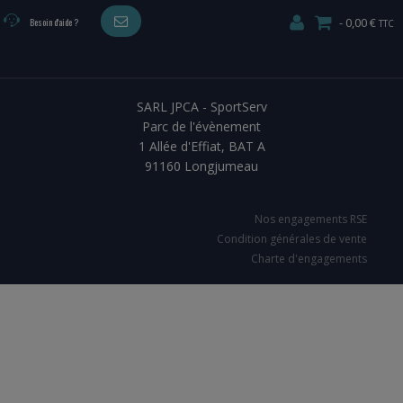
TELECHARGEZ NOTRE BROCHURE
0,00 €
Besoin d'aide ?
SARL JPCA - SportServ
Parc de l'évènement
1 Allée d'Effiat, BAT A
91160 Longjumeau
Nos engagements RSE
Condition générales de vente
Charte d'engagements