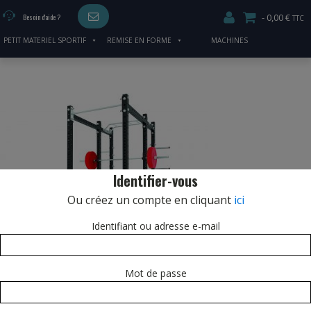
0,00 €
Besoin d'aide ?
PETIT MATERIEL SPORTIF
REMISE EN FORME
MACHINES
CARDIO/MUSCULATION
Identifier-vous
Ou créez un compte en cliquant
ici
Identifiant ou adresse e-mail
Mot de passe