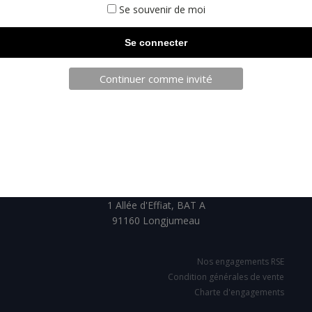
Se souvenir de moi
Continuer comme invité
TELECHARGEZ NOTRE BROCHURE
SARL JPCA - SportServ
Parc de l'évènement
1 Allée d'Effiat, BAT A
91160 Longjumeau
Nos engagements RSE
Condition générales de vente
Charte d'engagements