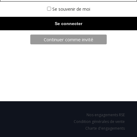
Se souvenir de moi
Continuer comme invité
TELECHARGEZ NOTRE BROCHURE
SARL JPCA - SportServ
Parc de l'évènement
1 Allée d'Effiat, BAT A
91160 Longjumeau
Nos engagements RSE
Condition générales de vente
Charte d'engagements