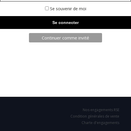
Se souvenir de moi
Continuer comme invité
TELECHARGEZ NOTRE BROCHURE
SARL JPCA - SportServ
Parc de l'évènement
1 Allée d'Effiat, BAT A
91160 Longjumeau
Nos engagements RSE
Condition générales de vente
Charte d'engagements