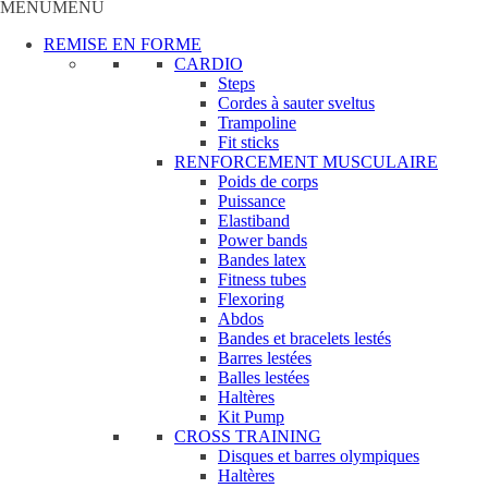
MENU
MENU
REMISE EN FORME
CARDIO
Steps
Cordes à sauter sveltus
Trampoline
Fit sticks
RENFORCEMENT MUSCULAIRE
Poids de corps
Puissance
Elastiband
Power bands
Bandes latex
Fitness tubes
Flexoring
Abdos
Bandes et bracelets lestés
Barres lestées
Balles lestées
Haltères
Kit Pump
CROSS TRAINING
Disques et barres olympiques
Haltères