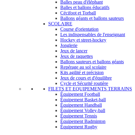
Balles peau d'éléphant
Balles et ballons éducatifs
Cécifoot et Torball
Ballons géants et ballons sauteurs
SCOLAIRE
Course d'orientation
Les indispensables de l'enseignant
Hockey et street-hockey
Jonglerie
Jeux de lancer
Jeux de raquettes
Ballons sauteurs et ballons géants
Repérage au sol scolaire
Kits agilité et précision
Jeux de cours et d'équilibre
Cycle et Sécurité routière
FILETS ET EQUIPEMENTS TERRAINS
Équipement Football
Équipement Basket-ball
Équipement Handball
Équipement Volley-ball
Équipement Tennis
Équipement Badminton
Équipement Rugby