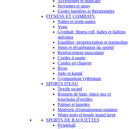
Accessoires et brancard
Serviettes et spray
Gestes barrières et thermomètre
FITNESS ET COMBATS
Nattes et porte-nattes
Yoga
Gymball, fitness roll, balles et ballons
spéciaux
Equilibre, proprioception et trampoline
Steps et récupération du sportif
Renforcement musculaire
Cordes à sauter
Cordes en chanvre
Boxe
Judo et karaté
Gymnastique rythmique
SPORTS D'EAU
Textile swind
Bonnets de bain, pince nez et
bouchons d'oreilles
Palmes et lunettes
Matériels d'entrainement natation
Water-polo et bouée grand large
SPORTS DE RAQUETTES
Pickleball