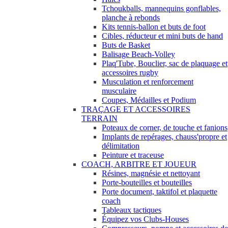
Tchoukballs, mannequins gonflables,
planche à rebonds
Kits tennis-ballon et buts de foot
Cibles, réducteur et mini buts de hand
Buts de Basket
Balisage Beach-Volley
Plaq'Tube, Bouclier, sac de plaquage et
accessoires rugby
Musculation et renforcement
musculaire
Coupes, Médailles et Podium
TRAÇAGE ET ACCESSOIRES
TERRAIN
Poteaux de corner, de touche et fanions
Implants de repérages, chauss'propre et
délimitation
Peinture et traceuse
COACH, ARBITRE ET JOUEUR
Résines, magnésie et nettoyant
Porte-bouteilles et bouteilles
Porte document, taktifol et plaquette
coach
Tableaux tactiques
Équipez vos Clubs-Houses