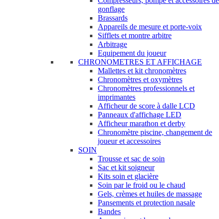
Compresseurs, pompe et accessoires de
gonflage
Brassards
Appareils de mesure et porte-voix
Sifflets et montre arbitre
Arbitrage
Equipement du joueur
CHRONOMETRES ET AFFICHAGE
Mallettes et kit chronomètres
Chronomètres et oxymètres
Chronomètres professionnels et
imprimantes
Afficheur de score à dalle LCD
Panneaux d'affichage LED
Afficheur marathon et derby
Chronomètre piscine, changement de
joueur et accessoires
SOIN
Trousse et sac de soin
Sac et kit soigneur
Kits soin et glacière
Soin par le froid ou le chaud
Gels, crèmes et huiles de massage
Pansements et protection nasale
Bandes