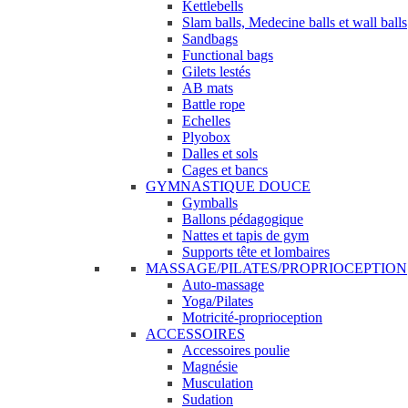
Kettlebells
Slam balls, Medecine balls et wall balls
Sandbags
Functional bags
Gilets lestés
AB mats
Battle rope
Echelles
Plyobox
Dalles et sols
Cages et bancs
GYMNASTIQUE DOUCE
Gymballs
Ballons pédagogique
Nattes et tapis de gym
Supports tête et lombaires
MASSAGE/PILATES/PROPRIOCEPTION
Auto-massage
Yoga/Pilates
Motricité-proprioception
ACCESSOIRES
Accessoires poulie
Magnésie
Musculation
Sudation