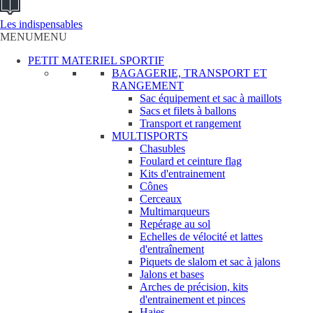
Les indispensables
MENU
MENU
PETIT MATERIEL SPORTIF
BAGAGERIE, TRANSPORT ET
RANGEMENT
Sac équipement et sac à maillots
Sacs et filets à ballons
Transport et rangement
MULTISPORTS
Chasubles
Foulard et ceinture flag
Kits d'entrainement
Cônes
Cerceaux
Multimarqueurs
Repérage au sol
Echelles de vélocité et lattes
d'entraînement
Piquets de slalom et sac à jalons
Jalons et bases
Arches de précision, kits
d'entrainement et pinces
Haies