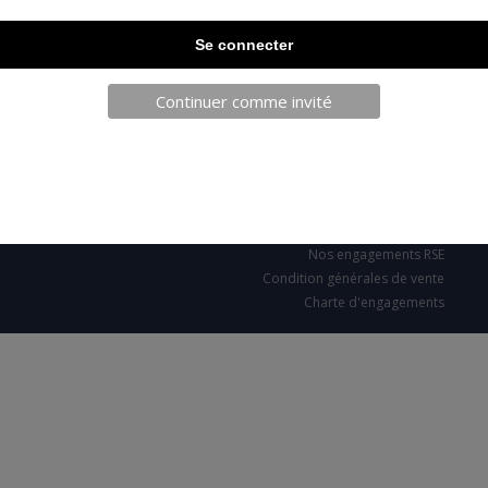
TELECHARGEZ NOTRE BROCHURE
Continuer comme invité
SARL JPCA - SportServ
Parc de l'évènement
1 Allée d'Effiat, BAT A
91160 Longjumeau
Nos engagements RSE
Condition générales de vente
Charte d'engagements