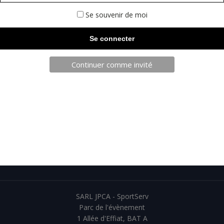
Se souvenir de moi
Continuer comme invité
TELECHARGEZ NOTRE BROCHURE
SARL JPCA - SportServ
Parc de l'évènement
1 Allée d'Effiat, BAT A