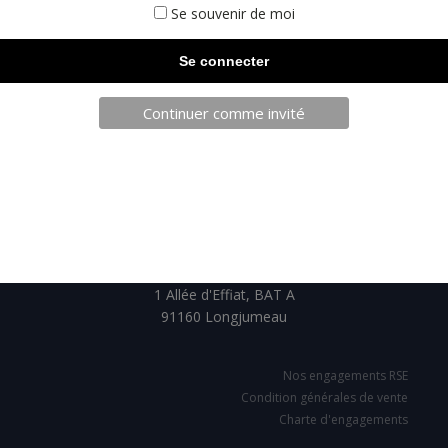
Se souvenir de moi
Continuer comme invité
TELECHARGEZ NOTRE BROCHURE
SARL JPCA - SportServ
Parc de l'évènement
1 Allée d'Effiat, BAT A
91160 Longjumeau
Nos engagements RSE
Condition générales de vente
Charte d'engagements