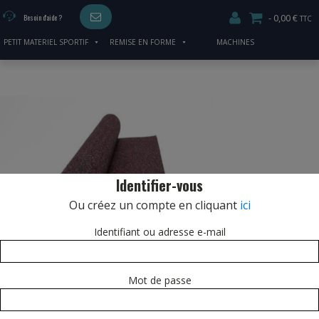
0,00 €
Besoin d'aide ?
PETIT MATERIEL SPORTIF
REMISE EN FORME
MACHINES
CARDIO/MUSCULATION
Identifier-vous
Ou créez un compte en cliquant
ici
Identifiant ou adresse e-mail
Mot de passe