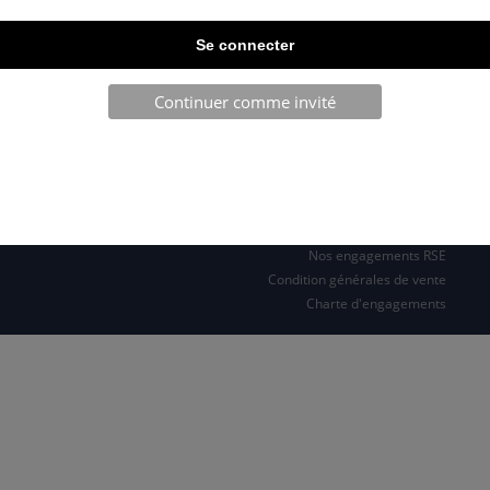
TELECHARGEZ NOTRE BROCHURE
Continuer comme invité
SARL JPCA - SportServ
Parc de l'évènement
1 Allée d'Effiat, BAT A
91160 Longjumeau
Nos engagements RSE
Condition générales de vente
Charte d'engagements