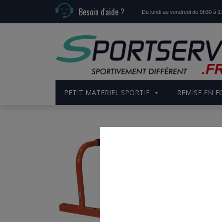
Besoin d'aide ?
Du lundi au vendredi de 9h30 à 
PETIT MATERIEL SPORTIF
REMISE EN 