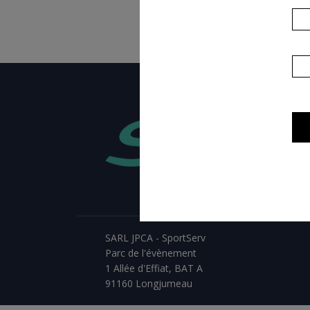
SARL JPCA - SportServ
Parc de l'évènement
1 Allée d'Effiat, BAT A
91160 Longjumeau