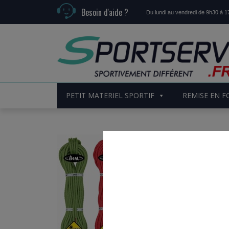
Besoin d'aide ?
Du lundi au vendredi de 9h30 à 
PETIT MATERIEL SPORTIF
REMISE EN 