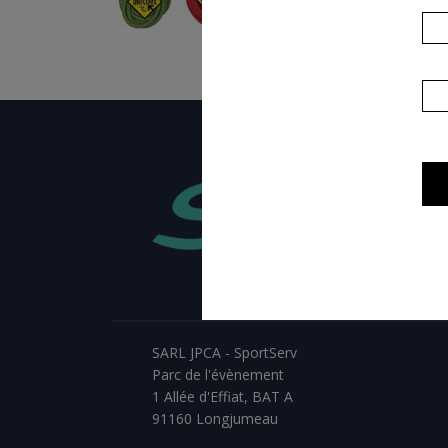
SARL JPCA - SportServ
Parc de l'évènement
1 Allée d'Effiat, BAT A
91160 Longjumeau