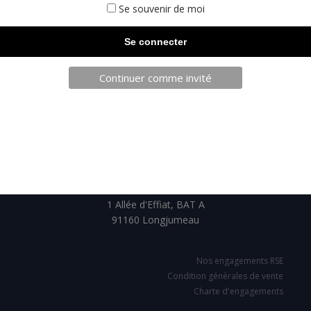
Se souvenir de moi
Continuer comme invité
TELECHARGEZ NOTRE BROCHURE
SARL JPCA - SportServ
Parc de l'évènement
1 Allée d'Effiat, BAT A
91160 Longjumeau
Nos engagements RSE
Condition générales de vente
Charte d'engagements